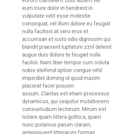
eorum claritatem. Duis autem vel
eum iriure dolor in hendrerit in
vulputate velit esse molestie
consequat, vel illum dolore eu feugiat
nulla facilisis at vero eros et
accumsan et iusto odio dignissim qui
blandit praesent luptatum zzril delenit
augue duis dolore te feugait nulla
facilisi. Nam liber tempor cum soluta
nobis eleifend option congue nihil
imperdiet doming id quod mazim
placerat facer possim
assum. Claritas est etiam processus
dynamicus, qui sequitur mutationem
consuetudium lectorum. Mirum est
notare quam littera gothica, quam
nunc putamus parum claram,
anteposuerit litterarum formas